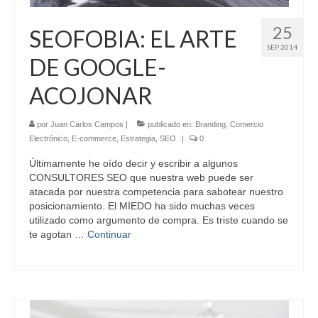
25
SEOFOBIA: EL ARTE
SEP 2014
DE GOOGLE-
ACOJONAR
por
Juan Carlos Campos
|
publicado en:
Branding
,
Comercio
Electrónico
,
E-commerce
,
Estrategia
,
SEO
|
0
Últimamente he oído decir y escribir a algunos
CONSULTORES SEO que nuestra web puede ser
atacada por nuestra competencia para sabotear nuestro
posicionamiento. El MIEDO ha sido muchas veces
utilizado como argumento de compra. Es triste cuando se
te agotan …
Continuar