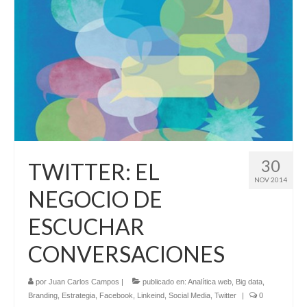
30
TWITTER: EL
NOV 2014
NEGOCIO DE
ESCUCHAR
CONVERSACIONES
por
Juan Carlos Campos
|
publicado en:
Analítica web
,
Big data
,
Branding
,
Estrategia
,
Facebook
,
Linkeind
,
Social Media
,
Twitter
|
0