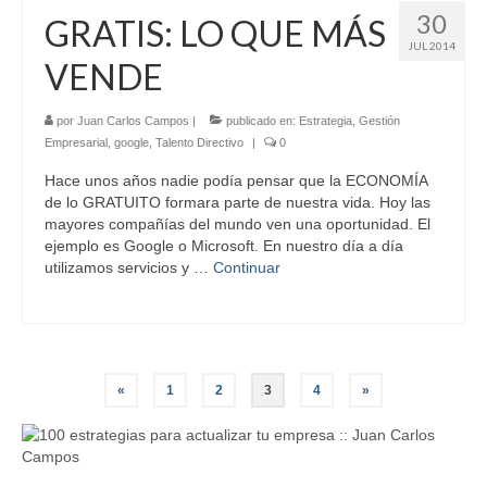
30
GRATIS: LO QUE MÁS
JUL 2014
VENDE
por
Juan Carlos Campos
|
publicado en:
Estrategia
,
Gestión
Empresarial
,
google
,
Talento Directivo
|
0
Hace unos años nadie podía pensar que la ECONOMÍA
de lo GRATUITO formara parte de nuestra vida. Hoy las
mayores compañías del mundo ven una oportunidad. El
ejemplo es Google o Microsoft. En nuestro día a día
utilizamos servicios y …
Continuar
Paginación
«
1
2
3
4
»
de
entradas