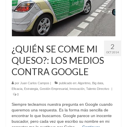
2
¿QUIÉN SE COME MI
OCT 2014
QUESO?: LOS MEDIOS
CONTRA GOOGLE
por
Juan Carlos Campos
|
publicado en:
Algoritmo
,
Big data
,
Eficacia
,
Estrategia
,
Gestión Empresarial
,
Innovación
,
Talento Directivo
|
0
Siempre tecleamos nuestra pregunta en Google cuando
queremos una respuesta. Es la forma más sencilla de
encontrar lo que buscamos. Google parece un inocente
buscador, pero cada vez que escribo su nombre en mi
corrector me lo sustituye por Golpe. …
Continuar