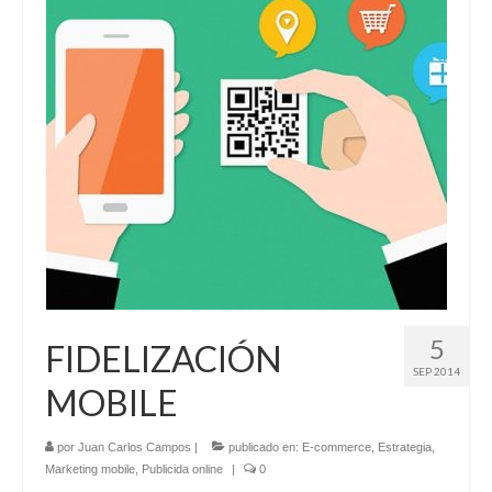
5
FIDELIZACIÓN
SEP 2014
MOBILE
por
Juan Carlos Campos
|
publicado en:
E-commerce
,
Estrategia
,
Marketing mobile
,
Publicida online
|
0