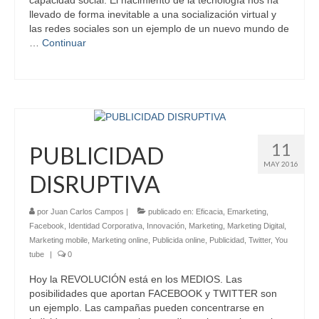
capacidad social. El nacimiento de la tecnología nos ha
llevado de forma inevitable a una socialización virtual y
las redes sociales son un ejemplo de un nuevo mundo de
…
Continuar
11
PUBLICIDAD
MAY 2016
DISRUPTIVA
por
Juan Carlos Campos
|
publicado en:
Eficacia
,
Emarketing
,
Facebook
,
Identidad Corporativa
,
Innovación
,
Marketing
,
Marketing Digital
,
Marketing mobile
,
Marketing online
,
Publicida online
,
Publicidad
,
Twitter
,
You
tube
|
0
Hoy la REVOLUCIÓN está en los MEDIOS. Las
posibilidades que aportan FACEBOOK y TWITTER son
un ejemplo. Las campañas pueden concentrarse en