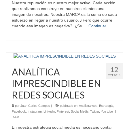
Nuestra reputación es nuestro mejor activo. Cada acción
que realizamos construye en nuestros clientes una
imagen de nosotros. Nuestra MARCA es la suma de cada
esfuerzo en llegar a nuestro usuario. ¿Pero qué ocurre
cuando esa imagen es negativa?. ¿Se …
Continuar
12
ANALÍTICA
OCT 2016
IMPRESCINDIBLE EN
REDES SOCIALES
por
Juan Carlos Campos
|
publicado en:
Analítica web
,
Estrategia
,
Facebook
,
Instagram
,
Linkedin
,
Pinterest
,
Social Media
,
Twitter
,
You tube
|
0
En nuestra estrategia social media es necesario contar