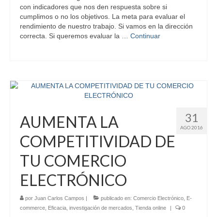
con indicadores que nos den respuesta sobre si
cumplimos o no los objetivos. La meta para evaluar el
rendimiento de nuestro trabajo. Si vamos en la dirección
correcta. Si queremos evaluar la …
Continuar
31
AUMENTA LA
AGO 2016
COMPETITIVIDAD DE
TU COMERCIO
ELECTRÓNICO
por
Juan Carlos Campos
|
publicado en:
Comercio Electrónico
,
E-
commerce
,
Eficacia
,
investigación de mercados
,
Tienda online
|
0