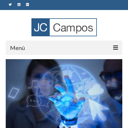
Menú
Sobre Mi
Mis Publicaciones
Social Media
Marketing
E-commerce
Talento Directivo