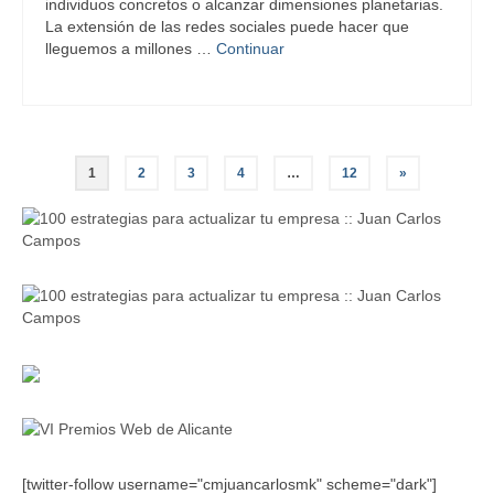
individuos concretos o alcanzar dimensiones planetarias.
La extensión de las redes sociales puede hacer que
lleguemos a millones …
Continuar
Paginación
1
2
3
4
…
12
»
de
entradas
[twitter-follow username="cmjuancarlosmk" scheme="dark"]