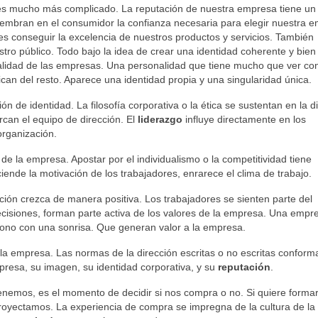
 es mucho más complicado. La reputación de nuestra empresa tiene un 
embran en el consumidor la confianza necesaria para elegir nuestra 
es conseguir la excelencia de nuestros productos y servicios. También
ro público. Todo bajo la idea de crear una identidad coherente y bien
onalidad de las empresas. Una personalidad que tiene mucho que ver co
ifican del resto. Aparece una identidad propia y una singularidad única.
ón de identidad. La filosofía corporativa o la ética se sustentan en la d
rcan el equipo de dirección. El
liderazgo
influye directamente en los
 organización.
de la empresa. Apostar por el individualismo o la competitividad tiene
iende la motivación de los trabajadores, enrarece el clima de trabajo.
ión crezca de manera positiva. Los trabajadores se sienten parte del
ecisiones, forman parte activa de los valores de la empresa. Una emp
éfono con una sonrisa. Que generan valor a la empresa.
 la empresa. Las normas de la dirección escritas o no escritas conform
empresa, su imagen, su identidad corporativa, y su
reputación
.
nemos, es el momento de decidir si nos compra o no. Si quiere formar
royectamos. La experiencia de compra se impregna de la cultura de la