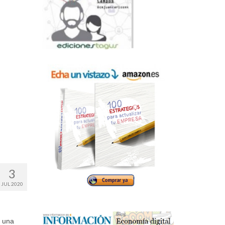
3
JUL 2020
r una