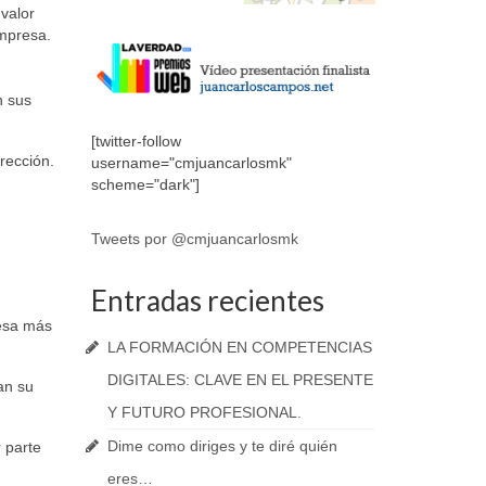
valor
empresa.
n sus
[twitter-follow
irección.
username="cmjuancarlosmk"
scheme="dark"]
Tweets por @cmjuancarlosmk
Entradas recientes
resa más
LA FORMACIÓN EN COMPETENCIAS
DIGITALES: CLAVE EN EL PRESENTE
an su
Y FUTURO PROFESIONAL.
Dime como diriges y te diré quién
 parte
eres…