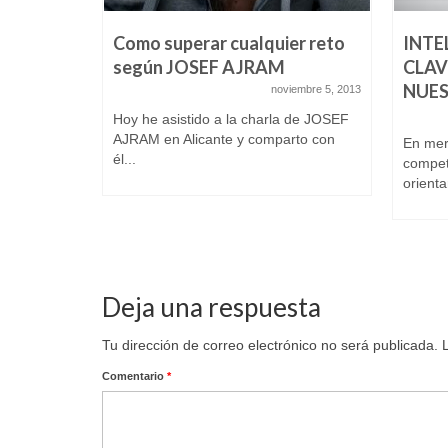
I HA
Como superar cualquier reto
INTE
según JOSEF AJRAM
CLAV
NUES
abril 25, 2014
noviembre 5, 2013
Hoy he asistido a la charla de JOSEF
mbién
AJRAM en Alicante y comparto con
En mer
ado como
él...
compet
orienta
Deja una respuesta
Tu dirección de correo electrónico no será publicada.
Comentario
*