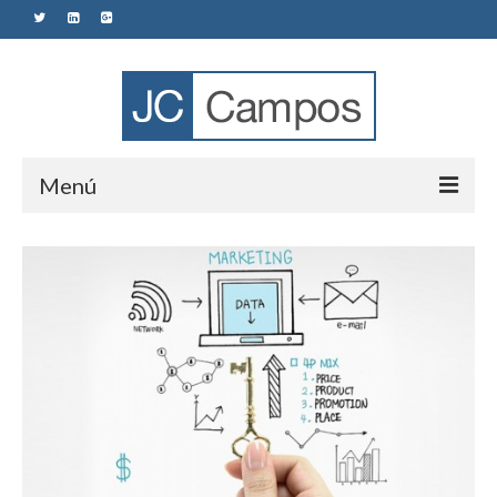
Menú
Sobre Mi
Mis Publicaciones
Social Media
Marketing
E-commerce
Talento Directivo