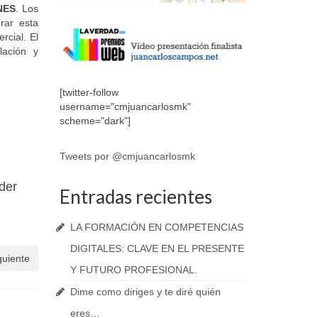
NES
. Los
rar esta
rcial. El
ación y
[twitter-follow
username="cmjuancarlosmk"
n
scheme="dark"]
Tweets por @cmjuancarlosmk
der
Entradas recientes
LA FORMACIÓN EN COMPETENCIAS
DIGITALES: CLAVE EN EL PRESENTE
guiente
Y FUTURO PROFESIONAL.
Dime como diriges y te diré quién
eres…