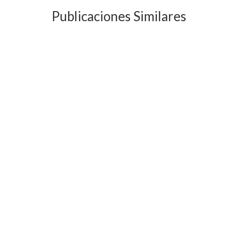
Publicaciones Similares
LINKEDIN PARA EMPRESAS
¿CÓM
VENT
junio 23, 2015
Linkedin es la red PROFESIONAL que
cuenta con más de 360 millones de
Cuando
usuarios. Es...
interne
nuestr