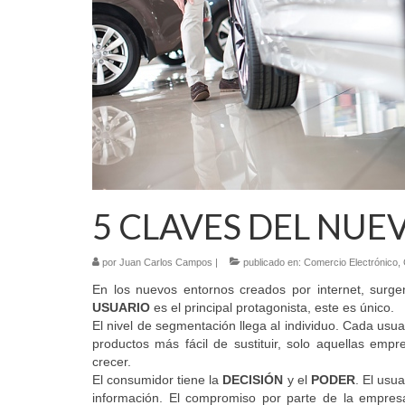
5 CLAVES DEL NU
por
Juan Carlos Campos
|
publicado en:
Comercio Electrónico
,
En los nuevos entornos creados por internet, surg
USUARIO
es el principal protagonista, este es único.
El nivel de segmentación llega al individuo. Cada us
productos más fácil de sustituir, solo aquellas emp
crecer.
El consumidor tiene la
DECISIÓN
y el
PODER
. El usu
información. El compromiso por parte de la empres