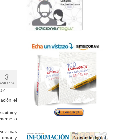
3
ABR 2014
0
ación el
ercados y
tenerse o
a vez más
 crear y