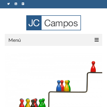
Menú
Sobre Mi
Mis Publicaciones
Social Media
Marketing
E-commerce
Talento Directivo