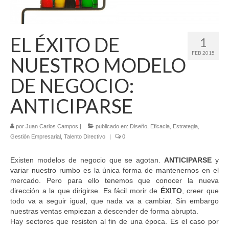
Contacto
EL ÉXITO DE
1
FEB 2015
NUESTRO MODELO
DE NEGOCIO:
ANTICIPARSE
por
Juan Carlos Campos
|
publicado en:
Diseño
,
Eficacia
,
Estrategia
,
Gestión Empresarial
,
Talento Directivo
|
0
Existen modelos de negocio que se agotan.
ANTICIPARSE
y
variar nuestro rumbo es la única forma de mantenernos en el
mercado. Pero para ello tenemos que conocer la nueva
dirección a la que dirigirse. Es fácil morir de
ÉXITO
, creer que
todo va a seguir igual, que nada va a cambiar. Sin embargo
nuestras ventas empiezan a descender de forma abrupta.
Hay sectores que resisten al fin de una época. Es el caso por