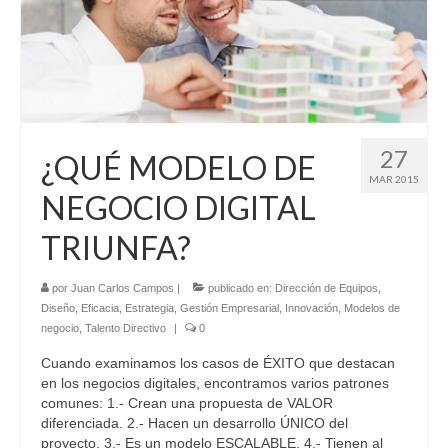
27
¿QUÉ MODELO DE
MAR 2015
NEGOCIO DIGITAL
TRIUNFA?
por
Juan Carlos Campos
|
publicado en:
Dirección de Equipos
,
Diseño
,
Eficacia
,
Estrategia
,
Gestión Empresarial
,
Innovación
,
Modelos de
negocio
,
Talento Directivo
|
0
Cuando examinamos los casos de ÉXITO que destacan
en los negocios digitales, encontramos varios patrones
comunes: 1.- Crean una propuesta de VALOR
diferenciada. 2.- Hacen un desarrollo ÚNICO del
proyecto. 3.- Es un modelo ESCALABLE. 4.- Tienen al