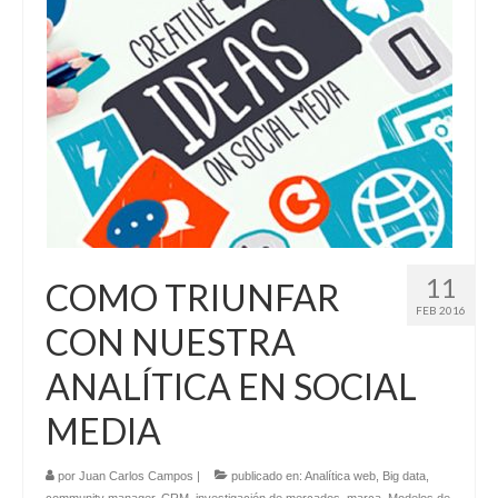
Contacto
11
COMO TRIUNFAR
FEB 2016
CON NUESTRA
ANALÍTICA EN SOCIAL
MEDIA
por
Juan Carlos Campos
|
publicado en:
Analítica web
,
Big data
,