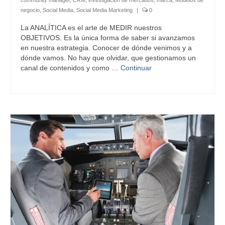
community manager
,
CRM
,
investigación de mercados
,
marca
,
Modelos de
negocio
,
Social Media
,
Social Media Marketing
|
0
La ANALÍTICA es el arte de MEDIR nuestros
OBJETIVOS. Es la única forma de saber si avanzamos
en nuestra estrategia. Conocer de dónde venimos y a
dónde vamos. No hay que olvidar, que gestionamos un
canal de contenidos y como …
Continuar