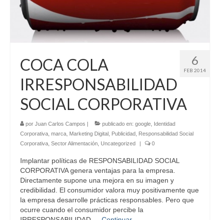
Contacto
6
COCA COLA
FEB 2014
IRRESPONSABILIDAD
SOCIAL CORPORATIVA
por
Juan Carlos Campos
|
publicado en:
google
,
Identidad
Corporativa
,
marca
,
Marketing Digital
,
Publicidad
,
Responsabilidad Social
Corporativa
,
Sector Alimentación
,
Uncategorized
|
0
Implantar políticas de RESPONSABILIDAD SOCIAL
CORPORATIVA genera ventajas para la empresa.
Directamente supone una mejora en su imagen y
credibilidad. El consumidor valora muy positivamente que
la empresa desarrolle prácticas responsables. Pero que
ocurre cuando el consumidor percibe la
IRRESPONSABILIDAD …
Continuar