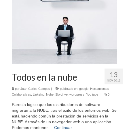
Contacto
13
Todos en la nube
NOV 2013
por
Juan Carlos Campos
|
publicado en:
google
,
Herramientas
Colaborativas
,
Linkeind
,
Nube
,
Skydrive
,
wordpress
,
You tube
|
0
Parecía lógico que los distribuidores de software
migraran a la NUBE, tras el éxito de los entornos web. Se
está haciendo común la prestación de servicios en la
NUBE. A través de un navegador web o una aplicación.
Podemos mantener …
Continuar