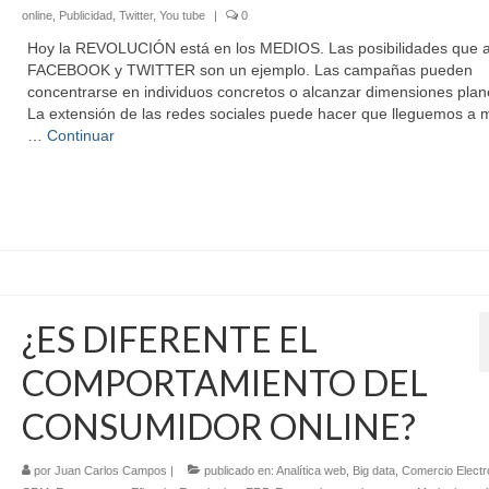
online
,
Publicidad
,
Twitter
,
You tube
|
0
Hoy la REVOLUCIÓN está en los MEDIOS. Las posibilidades que 
FACEBOOK y TWITTER son un ejemplo. Las campañas pueden
concentrarse en individuos concretos o alcanzar dimensiones plane
La extensión de las redes sociales puede hacer que lleguemos a m
…
Continuar
¿ES DIFERENTE EL
COMPORTAMIENTO DEL
CONSUMIDOR ONLINE?
por
Juan Carlos Campos
|
publicado en:
Analítica web
,
Big data
,
Comercio Electr