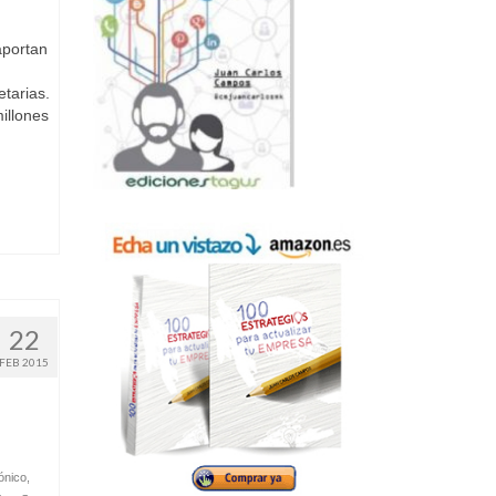
aportan
tarias.
illones
22
FEB 2015
ónico
,