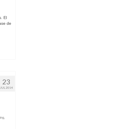
. El
ase de
23
JUL 2014
ing
,