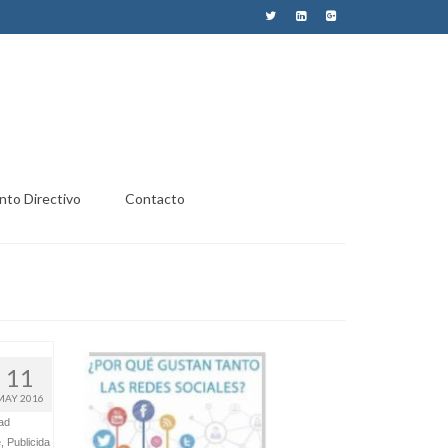
nto Directivo
Contacto
11
MAY 2016
dad
e
,
Publicida