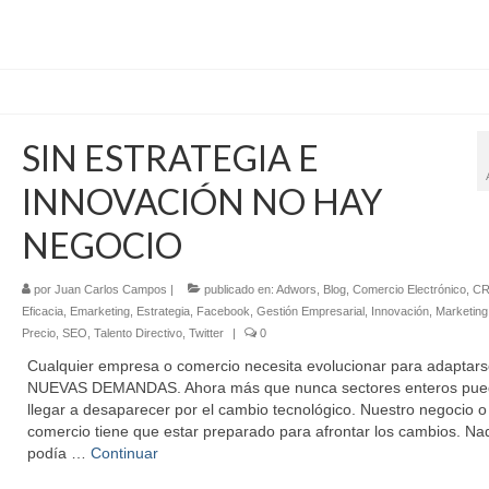
SIN ESTRATEGIA E
INNOVACIÓN NO HAY
NEGOCIO
por
Juan Carlos Campos
|
publicado en:
Adwors
,
Blog
,
Comercio Electrónico
,
C
Eficacia
,
Emarketing
,
Estrategia
,
Facebook
,
Gestión Empresarial
,
Innovación
,
Marketing 
Precio
,
SEO
,
Talento Directivo
,
Twitter
|
0
Cualquier empresa o comercio necesita evolucionar para adaptars
NUEVAS DEMANDAS. Ahora más que nunca sectores enteros pu
llegar a desaparecer por el cambio tecnológico. Nuestro negocio o
comercio tiene que estar preparado para afrontar los cambios. Na
podía …
Continuar