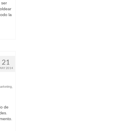
 ser
oldear
todo la
21
MAY 2014
arketing
,
lo de
ades.
omento.