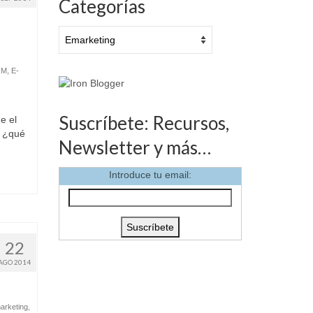
Categorías
Categorías
RM
,
E-
Suscríbete: Recursos,
e el
, ¿qué
Newsletter y más…
Introduce tu email:
22
AGO 2014
arketing
,