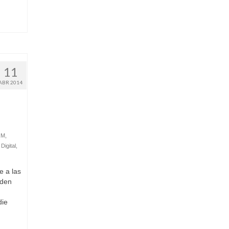
11
ABR 2014
RM
,
Digital
,
e a las
eden
die