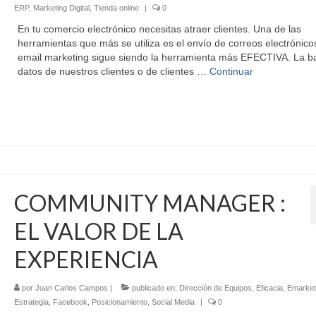
ERP
,
Marketing Digital
,
Tienda online
|
0
En tu comercio electrónico necesitas atraer clientes. Una de las
herramientas que más se utiliza es el envío de correos electrónicos
email marketing sigue siendo la herramienta más EFECTIVA. La b
datos de nuestros clientes o de clientes …
Continuar
COMMUNITY MANAGER :
EL VALOR DE LA
EXPERIENCIA
por
Juan Carlos Campos
|
publicado en:
Dirección de Equipos
,
Eficacia
,
Emarket
Estrategia
,
Facebook
,
Posicionamiento
,
Social Media
|
0