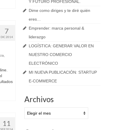
Y FUTURO PROFESIONAL.
Dime como diriges y te diré quién
eres…
Emprender: marca personal &
7
liderazgo
DIC 2014
LOGÍSTICA: GENERAR VALOR EN
NUESTRO COMERCIO
cia
,
ELECTRÓNICO
line.
MI NUEVA PUBLICACIÓN: STARTUP
el
E-COMMERCE
ultados
Archivos
Archivos
11
SEP 2014