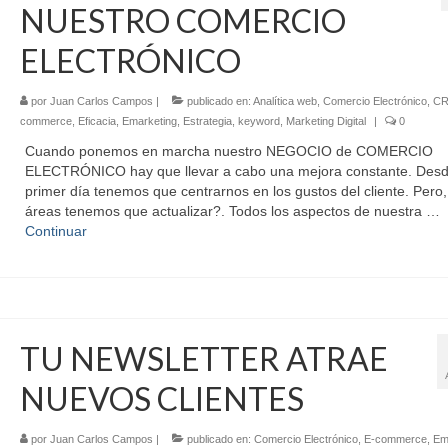
NUESTRO COMERCIO
ELECTRÓNICO
por
Juan Carlos Campos
|
publicado en:
Analítica web
,
Comercio Electrónico
,
C
commerce
,
Eficacia
,
Emarketing
,
Estrategia
,
keyword
,
Marketing Digital
|
0
Cuando ponemos en marcha nuestro NEGOCIO de COMERCIO
ELECTRÓNICO hay que llevar a cabo una mejora constante. Desd
primer día tenemos que centrarnos en los gustos del cliente. Pero
áreas tenemos que actualizar?. Todos los aspectos de nuestra …
Continuar
TU NEWSLETTER ATRAE
NUEVOS CLIENTES
por
Juan Carlos Campos
|
publicado en:
Comercio Electrónico
,
E-commerce
,
Em