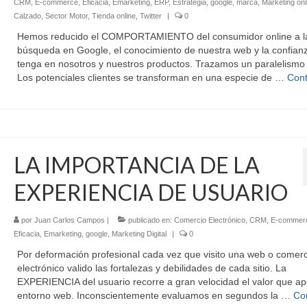
CRM
,
E-commerce
,
Eficacia
,
Emarketing
,
ERP
,
Estrategia
,
google
,
marca
,
Marketing onl
Calzado
,
Sector Motor
,
Tienda online
,
Twitter
|
0
Hemos reducido el COMPORTAMIENTO del consumidor online a l
búsqueda en Google, el conocimiento de nuestra web y la confian
tenga en nosotros y nuestros productos. Trazamos un paralelism
Los potenciales clientes se transforman en una especie de …
Cont
LA IMPORTANCIA DE LA
EXPERIENCIA DE USUARIO
por
Juan Carlos Campos
|
publicado en:
Comercio Electrónico
,
CRM
,
E-commer
Eficacia
,
Emarketing
,
google
,
Marketing Digital
|
0
Por deformación profesional cada vez que visito una web o comerc
electrónico valido las fortalezas y debilidades de cada sitio. La
EXPERIENCIA del usuario recorre a gran velocidad el valor que apo
entorno web. Inconscientemente evaluamos en segundos la …
Co