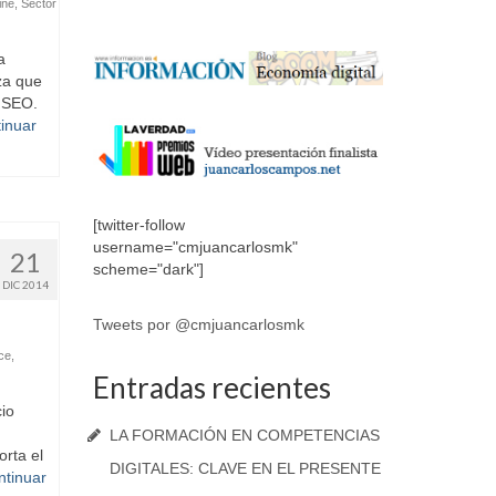
ine
,
Sector
a
za que
o SEO.
inuar
[twitter-follow
username="cmjuancarlosmk"
21
scheme="dark"]
DIC 2014
Tweets por @cmjuancarlosmk
ce
,
Entradas recientes
io
LA FORMACIÓN EN COMPETENCIAS
rta el
DIGITALES: CLAVE EN EL PRESENTE
ntinuar