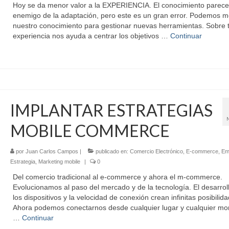
Hoy se da menor valor a la EXPERIENCIA. El conocimiento parece
enemigo de la adaptación, pero este es un gran error. Podemos m
nuestro conocimiento para gestionar nuevas herramientas. Sobre 
experiencia nos ayuda a centrar los objetivos …
Continuar
IMPLANTAR ESTRATEGIAS
MOBILE COMMERCE
por
Juan Carlos Campos
|
publicado en:
Comercio Electrónico
,
E-commerce
,
Em
Estrategia
,
Marketing mobile
|
0
Del comercio tradicional al e-commerce y ahora el m-commerce.
Evolucionamos al paso del mercado y de la tecnología. El desarrol
los dispositivos y la velocidad de conexión crean infinitas posibilid
Ahora podemos conectarnos desde cualquier lugar y cualquier m
…
Continuar