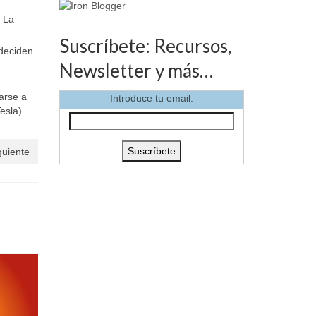
. La
Suscríbete: Recursos,
 deciden
Newsletter y más…
arse a
Introduce tu email:
esla).
guiente