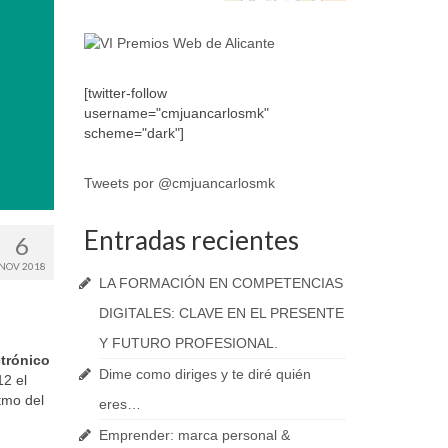
[twitter-follow
username="cmjuancarlosmk"
scheme="dark"]
Tweets por @cmjuancarlosmk
Entradas recientes
6
NOV 2018
LA FORMACIÓN EN COMPETENCIAS
DIGITALES: CLAVE EN EL PRESENTE
Y FUTURO PROFESIONAL.
trónico
Dime como diriges y te diré quién
12 el
tmo del
eres…
Emprender: marca personal &