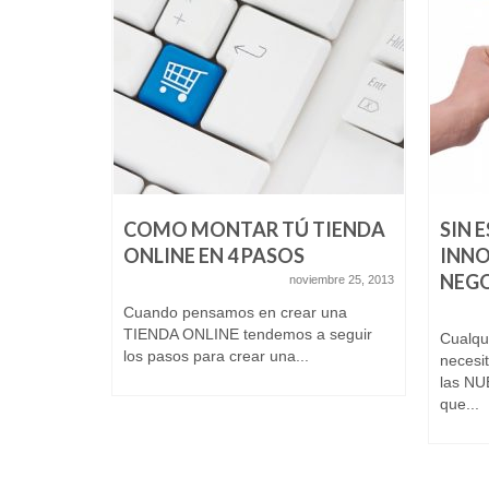
COMO MONTAR TÚ TIENDA
SIN 
NUESTRA
ONLINE EN 4 PASOS
INNO
NEG
noviembre 25, 2013
iembre 11, 2013
Cuando pensamos en crear una
TIENDA ONLINE tendemos a seguir
s en
Cualqu
los pasos para crear una...
nen que
necesi
 objetivas.
las N
que...