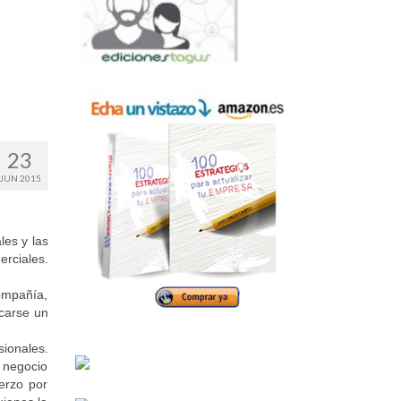
23
JUN 2015
les y las
rciales.
ompañía,
carse un
sionales.
o negocio
erzo por