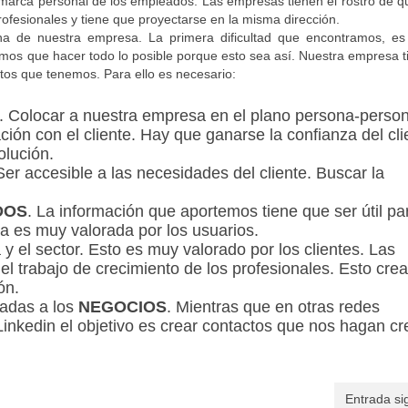
 marca personal de los empleados. Las empresas tienen el rostro de q
ofesionales y tiene que proyectarse en la misma dirección.
ina de nuestra empresa. La primera dificultad que encontramos, es
mos que hacer todo lo posible porque esto sea así. Nuestra empresa 
tos que tenemos. Para ello es necesario:
 Colocar a nuestra empresa en el plano persona-person
ción con el cliente. Hay que ganarse la confianza del cli
olución.
Ser accesible a las necesidades del cliente. Buscar la
DOS
. La información que aportemos tiene que ser útil pa
ca es muy valorada por los usuarios.
y el sector. Esto es muy valorado por los clientes. Las
el trabajo de crecimiento de los profesionales. Esto cre
ón.
tadas a los
NEGOCIOS
. Mientras que en otras redes
Linkedin el objetivo es crear contactos que nos hagan cr
Entrada si