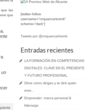
uienes la
 que las
[twitter-follow
tiene que
username="cmjuancarlosmk"
scheme="dark"]
a.
ente
Tweets por @cmjuancarlosmk
Entradas recientes
ra
LA FORMACIÓN EN COMPETENCIAS
DIGITALES: CLAVE EN EL PRESENTE
a un
Y FUTURO PROFESIONAL.
Dime como diriges y te diré quién
ecer
eres…
Emprender: marca personal &
liderazgo
guiente