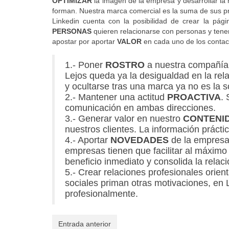
OPTIMIZAR
la imagen de la empresa y desarrollar la
forman. Nuestra marca comercial es la suma de sus pr
Linkedin cuenta con la posibilidad de crear la pág
PERSONAS
quieren relacionarse con personas y tene
apostar por aportar
VALOR
en cada uno de los contac
1.- Poner
ROSTRO
a nuestra compañía.
Lejos queda ya la desigualdad en la rela
y ocultarse tras una marca ya no es la s
2.- Mantener una actitud
PROACTIVA
. 
comunicación en ambas direcciones.
3.- Generar valor en nuestro
CONTENI
nuestros clientes. La información prácti
4.- Aportar
NOVEDADES
de la empresa 
empresas tienen que facilitar al máximo 
beneficio inmediato y consolida la relaci
5.- Crear relaciones profesionales orien
sociales priman otras motivaciones, en 
profesionalmente.
Entrada anterior