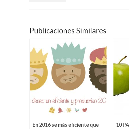
Publicaciones Similares
IS DE
embre 13, 2016
tro mejor
alizamos
es una...
En 2016 se más eficiente que
10 P