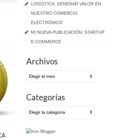
LOGÍSTICA: GENERAR VALOR EN
NUESTRO COMERCIO
ELECTRÓNICO
MI NUEVA PUBLICACIÓN: STARTUP
E-COMMERCE
MARCA ESPAÑA PARA
LA LOGÍ
DUMMIES
E-COM
Archivos
enero 31, 2014
Archivos
Después de publicar el artículo sobre
La DISTRI
los 10 errores de la marca España. Me
través de t
ha...
para tu...
Categorías
Categorías
CA