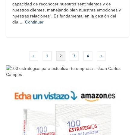
capacidad de reconocer nuestros sentimientos y de
nuestros clientes, manejando bien nuestras emociones y
nuestras relaciones”. Es fundamental en la gestión del
día …
Continuar
Paginación
«
1
2
3
4
»
de
entradas