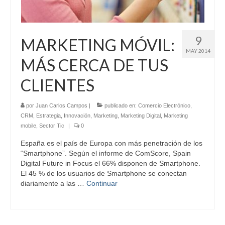
9
MARKETING MÓVIL:
MAY 2014
MÁS CERCA DE TUS
CLIENTES
por
Juan Carlos Campos
|
publicado en:
Comercio Electrónico
,
CRM
,
Estrategia
,
Innovación
,
Marketing
,
Marketing Digital
,
Marketing
mobile
,
Sector Tic
|
0
España es el país de Europa con más penetración de los
“Smartphone”. Según el informe de ComScore, Spain
Digital Future in Focus el 66% disponen de Smartphone.
El 45 % de los usuarios de Smartphone se conectan
diariamente a las …
Continuar