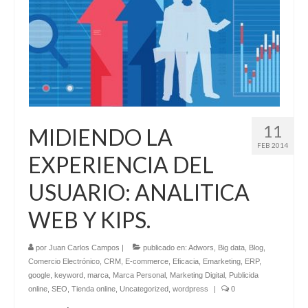
11
MIDIENDO LA
FEB 2014
EXPERIENCIA DEL
USUARIO: ANALITICA
WEB Y KIPS.
por
Juan Carlos Campos
|
publicado en:
Adwors
,
Big data
,
Blog
,
Comercio Electrónico
,
CRM
,
E-commerce
,
Eficacia
,
Emarketing
,
ERP
,
google
,
keyword
,
marca
,
Marca Personal
,
Marketing Digital
,
Publicida
online
,
SEO
,
Tienda online
,
Uncategorized
,
wordpress
|
0