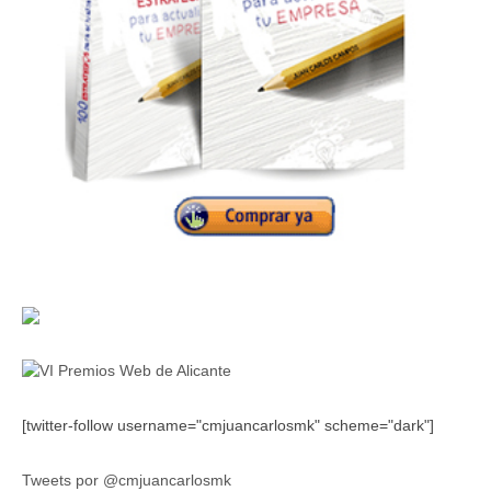
[twitter-follow username="cmjuancarlosmk" scheme="dark"]
Tweets por @cmjuancarlosmk