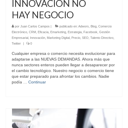
INNOVACIÓN NO
HAY NEGOCIO
por
Juan Carlos Campos
|
publicado en:
Adwors
,
Blog
,
Comercio
Electrónico
,
CRM
,
Eficacia
,
Emarketing
,
Estrategia
,
Facebook
,
Gestión
Empresarial
,
Innovación
,
Marketing Digital
,
Precio
,
SEO
,
Talento Directivo
,
Twitter
|
0
Cualquier empresa o comercio necesita evolucionar para
adaptarse a las NUEVAS DEMANDAS. Ahora más que
nunca sectores enteros pueden llegar a desaparecer por
el cambio tecnológico. Nuestro negocio o comercio tiene
que estar preparado para afrontar los cambios. Nadie
podía …
Continuar