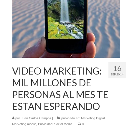
16
VIDEO MARKETING:
SEP 2014
MIL MILLONES DE
PERSONAS AL MES TE
ESTAN ESPERANDO
por
Juan Carlos Campos
|
publicado en:
Marketing Digital
,
Marketing mobile
,
Publicidad
,
Social Media
|
0