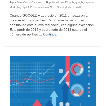
por
Juan Carlos Campos
|
publicado en:
Eficacia
,
google
,
keyword
,
Marketing Digital
,
Posicionamiento
,
SEO
,
Social Media
|
0
Cuando GOOGLE + apareció en 2011 empezaron a
crearse algunos perfiles. Pero nadie hacia un uso
habitual de esta nueva red social, con alguna excepción.
Es a partir de 2012 y sobre todo de 2013 cuando el
número de perfiles …
Continuar