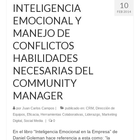
10
INTELIGENCIA
FEB 2014
EMOCIONAL Y
MANEJO DE
CONFLICTOS
HABILIDADES
NECESARIAS DEL
COMMUNITY
MANAGER
por
Juan Carlos Campos
|
publicado en:
CRM
,
Dirección de
Equipos
,
Eficacia
,
Herramientas Colaborativas
,
Liderazgo
,
Marketing
Digital
,
Social Media
|
0
En el libro “Inteligencia Emocional en la Empresa” de
Daniel Goleman hace referencia a esta como: “la