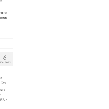
al
,
stros
gamos
r
6
NOV 2013
ón
0
nica,
e
LES e