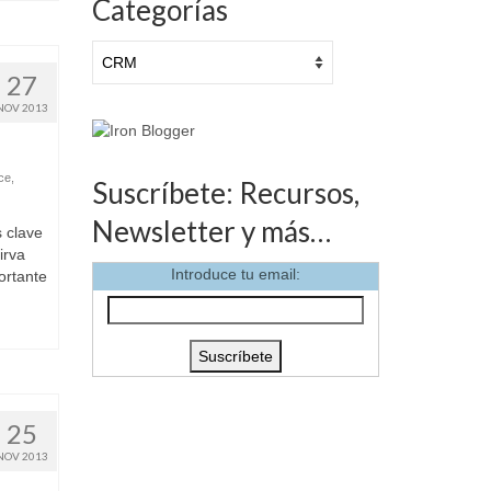
Categorías
Categorías
27
NOV 2013
ce
,
Suscríbete: Recursos,
Newsletter y más…
 clave
irva
Introduce tu email:
ortante
25
NOV 2013