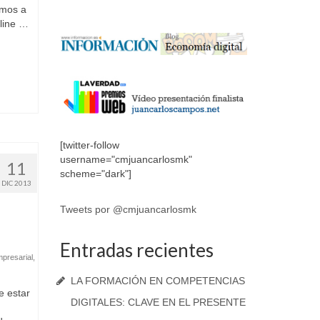
amos a
fline …
[twitter-follow
username="cmjuancarlosmk"
11
scheme="dark"]
DIC 2013
Tweets por @cmjuancarlosmk
Entradas recientes
presarial
,
LA FORMACIÓN EN COMPETENCIAS
e estar
DIGITALES: CLAVE EN EL PRESENTE