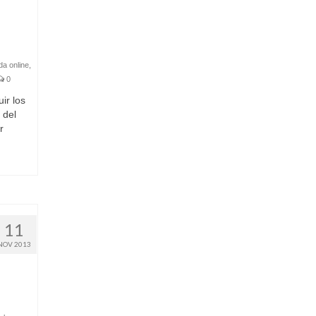
da online
,
0
r los
 del
r
11
NOV 2013