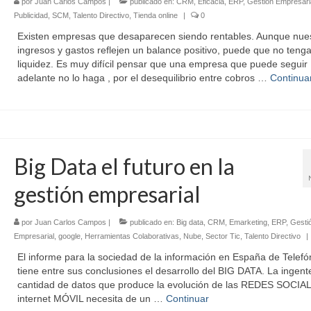
por
Juan Carlos Campos
|
publicado en:
CRM
,
Eficacia
,
ERP
,
Gestión Empresari
Publicidad
,
SCM
,
Talento Directivo
,
Tienda online
|
0
Existen empresas que desaparecen siendo rentables. Aunque nue
ingresos y gastos reflejen un balance positivo, puede que no ten
liquidez. Es muy difícil pensar que una empresa que puede seguir
adelante no lo haga , por el desequilibrio entre cobros …
Continua
Big Data el futuro en la
gestión empresarial
por
Juan Carlos Campos
|
publicado en:
Big data
,
CRM
,
Emarketing
,
ERP
,
Gesti
Empresarial
,
google
,
Herramientas Colaborativas
,
Nube
,
Sector Tic
,
Talento Directivo
|
El informe para la sociedad de la información en España de Telefó
tiene entre sus conclusiones el desarrollo del BIG DATA. La ingent
cantidad de datos que produce la evolución de las REDES SOCIA
internet MÓVIL necesita de un …
Continuar