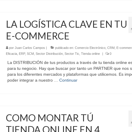
LA LOGÍSTICA CLAVE EN TU
E-COMMERCE
por
Juan Carlos Campos
|
publicado en:
Comercio Electrónico
,
CRM
,
E-commer
Eficacia
,
ERP
,
SCM
,
Sector Distribución
,
Sector Tic
,
Tienda online
|
0
La DISTRIBUCIÓN de tus productos a través de tu tienda online es
para tu negocio. Hay que buscar por tanto un PARTNER que nos s
para los diferentes mercados y plataformas que utilicemos. Es imp
poder integrar a nuestro …
Continuar
COMO MONTAR TÚ
TIENDA ONLINE EN 4