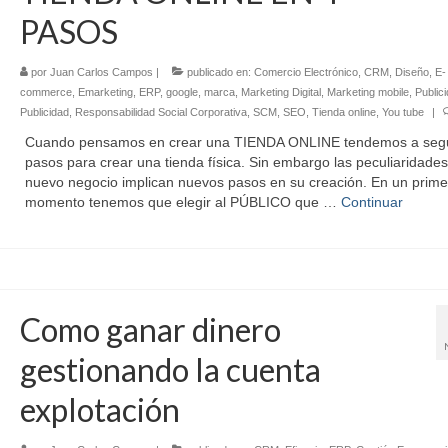
PASOS
por
Juan Carlos Campos
|
publicado en:
Comercio Electrónico
,
CRM
,
Diseño
,
E-
commerce
,
Emarketing
,
ERP
,
google
,
marca
,
Marketing Digital
,
Marketing mobile
,
Publici
Publicidad
,
Responsabilidad Social Corporativa
,
SCM
,
SEO
,
Tienda online
,
You tube
|
Cuando pensamos en crear una TIENDA ONLINE tendemos a segui
pasos para crear una tienda física. Sin embargo las peculiaridades
nuevo negocio implican nuevos pasos en su creación. En un prime
momento tenemos que elegir al PÚBLICO que …
Continuar
Como ganar dinero
gestionando la cuenta
explotación