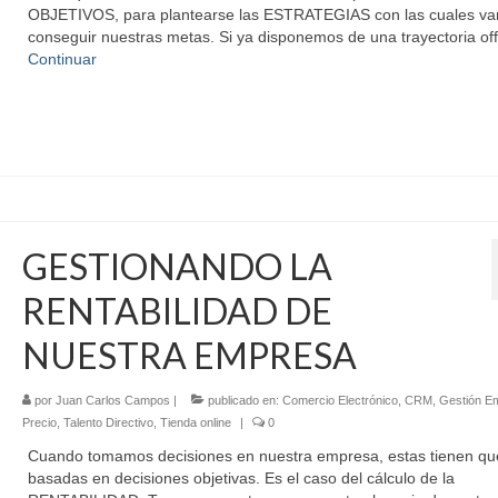
OBJETIVOS, para plantearse las ESTRATEGIAS con las cuales v
conseguir nuestras metas. Si ya disponemos de una trayectoria of
Continuar
GESTIONANDO LA
RENTABILIDAD DE
NUESTRA EMPRESA
por
Juan Carlos Campos
|
publicado en:
Comercio Electrónico
,
CRM
,
Gestión Em
Precio
,
Talento Directivo
,
Tienda online
|
0
Cuando tomamos decisiones en nuestra empresa, estas tienen qu
basadas en decisiones objetivas. Es el caso del cálculo de la