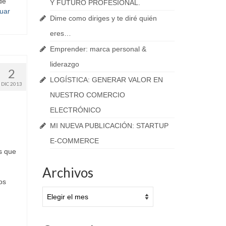
de
Y FUTURO PROFESIONAL.
uar
Dime como diriges y te diré quién
eres…
Emprender: marca personal &
liderazgo
2
LOGÍSTICA: GENERAR VALOR EN
DIC 2013
NUESTRO COMERCIO
ELECTRÓNICO
MI NUEVA PUBLICACIÓN: STARTUP
E-COMMERCE
s que
Archivos
os
Archivos