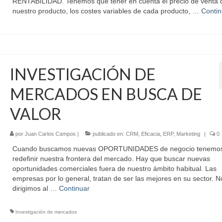
RENTABILIDAD. Tenemos que tener en cuenta el precio de venta 
nuestro producto, los costes variables de cada producto, …
Contin
INVESTIGACIÓN DE
MERCADOS EN BUSCA DE
VALOR
por
Juan Carlos Campos
|
publicado en:
CRM
,
Eficacia
,
ERP
,
Marketing
|
0
Cuando buscamos nuevas OPORTUNIDADES de negocio tenemo
redefinir nuestra frontera del mercado. Hay que buscar nuevas
oportunidades comerciales fuera de nuestro ámbito habitual. Las
empresas por lo general, tratan de ser las mejores en su sector. N
dirigimos al …
Continuar
Investigación de mercados