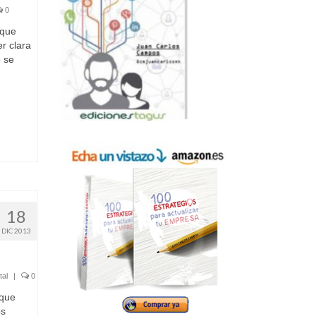
0
 que
r clara
 se
18
DIC 2013
tal
|
0
 que
os